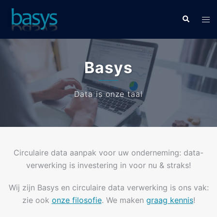
Basys
Data is onze taal
Circulaire data aanpak voor uw onderneming: data-
verwerking is investering in voor nu & straks!
Wij zijn Basys en circulaire data verwerking is ons vak:
zie ook
onze filosofie
. We maken
graag kennis
!