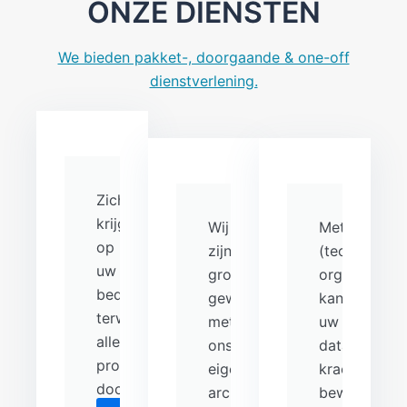
ONZE DIENSTEN
We bieden pakket-, doorgaande & one-off
dienstverlening.
Zicht
krijgen
Wij
Met
op
zijn
(technische)
uw
groot
organisatie
bedrijfsvoering
geworden
kan
terwijl
met
uw
alle
ons
data
processen
eigen
krachtig
door
architectuur
bewegen