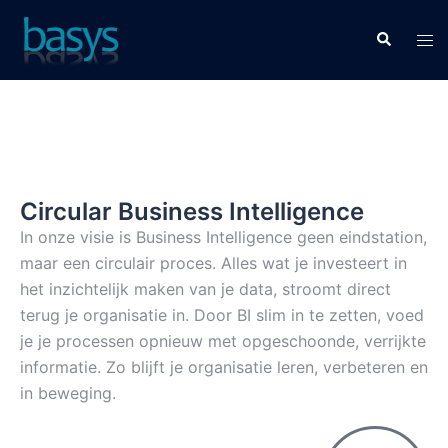
Circular Business Intelligence
In onze visie is Business Intelligence geen eindstation,
maar een circulair proces. Alles wat je investeert in
het inzichtelijk maken van je data, stroomt direct
terug je organisatie in. Door BI slim in te zetten, voed
je je processen opnieuw met opgeschoonde, verrijkte
informatie. Zo blijft je organisatie leren, verbeteren en
in beweging.