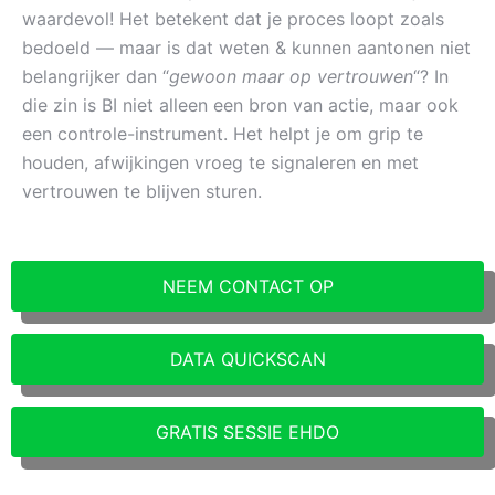
waardevol! Het betekent dat je proces loopt zoals
bedoeld — maar is dat weten & kunnen aantonen niet
belangrijker dan “
gewoon maar op vertrouwen
“? In
die zin is BI niet alleen een bron van actie, maar ook
een controle-instrument. Het helpt je om grip te
houden, afwijkingen vroeg te signaleren en met
vertrouwen te blijven sturen.
NEEM CONTACT OP
DATA QUICKSCAN
GRATIS SESSIE EHDO