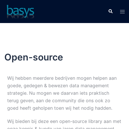
Open-source
Wij hebben meerdere bedrijven mogen helpen aan
goede, gedegen & bewezen data management
strategie. Nu mogen we daarvan iets praktisch
terug geven, aan de community die ons ook zo
goed heeft geholpen toen wij het nodig hadden.
Wij bieden bij deze een open-source library aan met
onze kennis & kunde van jaren data management