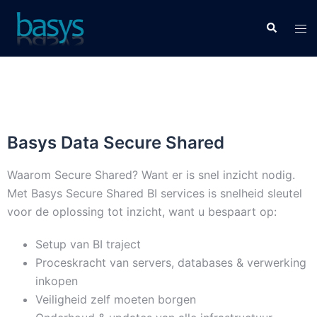
Basys Data Secure Shared
Waarom Secure Shared? Want er is snel inzicht nodig.
Met Basys Secure Shared BI services is snelheid sleutel
voor de oplossing tot inzicht, want u bespaart op:
Setup van BI traject
Proceskracht van servers, databases & verwerking
inkopen
Veiligheid zelf moeten borgen