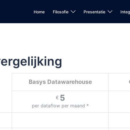
Home
Filosofie
Presentatie
Integ
rgelijking
Basys Datawarehouse
5
€
per dataflow per maand *