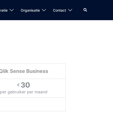
ratie
Organisatie
Contact
Qlik Sense Business
30
€
per gebruiker per maand